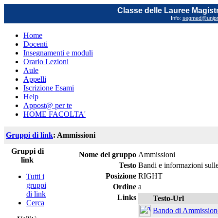
Classe delle Lauree Magistr
Info:
segmed@unipr.
Home
Docenti
Insegnamenti e moduli
Orario Lezioni
Aule
Appelli
Iscrizione Esami
Help
Appost@ per te
HOME FACOLTA'
Gruppi di link
: Ammissioni
Gruppi di
Nome del gruppo
Ammissioni
link
Testo
Bandi e informazioni sull
Posizione
RIGHT
Tutti i
gruppi
Ordine
a
di link
Links
Testo-Url
Cerca
Bando di Ammission