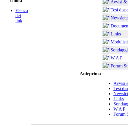
Utilità
Avvisi &
Tesi dispo
Elenco
dei
Newslett
link
Documen
Links
Modulisti
Sondaggi
W A P
Forum St
Anteprima
Avvisi 
Tesi dis
Newslet
Links
Sondag
W A P
Forum S