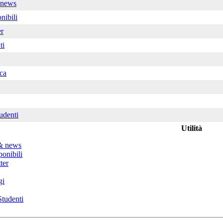
 news
nibili
er
ti
ca
udenti
Utilità
& news
ponibili
ter
gi
tudenti