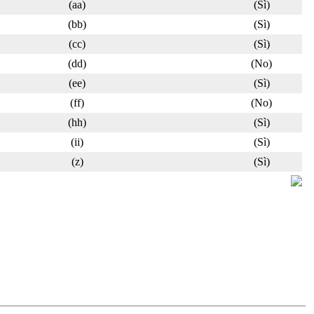
(aa)
(Sì)
(bb)
(Sì)
(cc)
(Sì)
(dd)
(No)
(ee)
(Sì)
(ff)
(No)
(hh)
(Sì)
(ii)
(Sì)
(z)
(Sì)