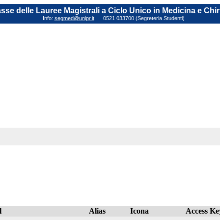
sse delle Lauree Magistrali a Ciclo Unico in Medicina e Chi
Info:
segmed@unipr.it
0521 033700 (Segreteria Studenti)
l
Alias
Icona
Access Ke