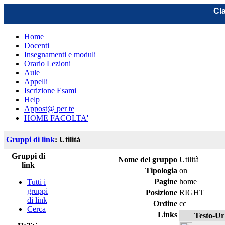
Cla
Home
Docenti
Insegnamenti e moduli
Orario Lezioni
Aule
Appelli
Iscrizione Esami
Help
Appost@ per te
HOME FACOLTA'
Gruppi di link
: Utilità
Gruppi di
Nome del gruppo
Utilità
link
Tipologia
on
Pagine
home
Tutti i
gruppi
Posizione
RIGHT
di link
Ordine
cc
Cerca
Links
Testo-Ur