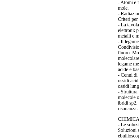
- Atomi e 
mole.
- Radiazion
Criteri per
- La tavola
elettroni: 
metalli e m
- Il legame
Condivisio
fluoro. Mol
molecolare.
legame meta
acide e ba
- Cenni di 
ossidi acid
ossidi lung
- Struttura
molecole om
ibridi sp2.
risonanza. 
CHIMIC
- Le soluzi
Soluzioni a
ebullioscop