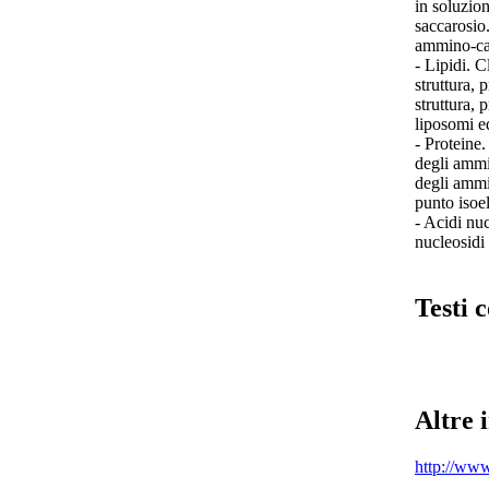
in soluzion
saccarosio.
ammino-car
- Lipidi. C
struttura, 
struttura, 
liposomi ed
- Proteine.
degli ammi
degli ammin
punto isoel
- Acidi nuc
nucleosidi
Testi c
Altre 
http://www