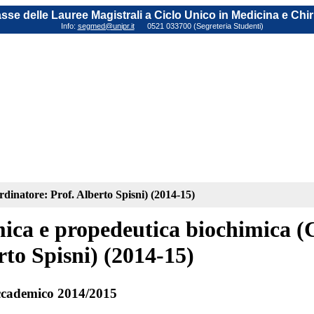
sse delle Lauree Magistrali a Ciclo Unico in Medicina e Chi
Info:
segmed@unipr.it
0521 033700 (Segreteria Studenti)
dinatore: Prof. Alberto Spisni) (2014-15)
ica e propedeutica biochimica (C
rto Spisni) (2014-15)
cademico 2014/2015