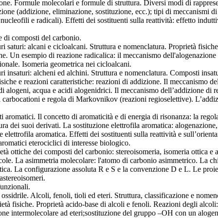
ione. Formule molecolari e formule di struttura. Diversi modi di rapprese
zione (addizione, eliminazione, sostituzione, ecc.); tipi di meccanismi di 
i, nucleofili e radicali). Effetti dei sostituenti sulla reattività: effetto in
e di composti del carbonio.
ri saturi: alcani e cicloalcani. Struttura e nomenclatura. Proprietà fisich
e. Un esempio di reazione radicalica: il meccanismo dell'alogenazione d
onale. Isomeria geometrica nei cicloalcani.
ri insaturi: alcheni ed alchini. Struttura e nomenclatura. Composti insatur
isiche e reazioni caratteristiche: reazioni di addizione. Il meccanismo del
di alogeni, acqua e acidi alogenidrici. Il meccanismo dell’addizione di r
 carbocationi e regola di Markovnikov (reazioni regioselettive). L’addizi
i aromatici. Il concetto di aromaticità e di energia di risonanza: la rego
ra dei suoi derivati. La sostituzione elettrofila aromatica: alogenazion
e elettrofila aromatica. Effetti dei sostituenti sulla reattività e sull’orien
omatici eterociclici di interesse biologico.
età ottiche dei composti del carbonio: stereoisomeria, isomeria ottica e a
cole. La asimmetria molecolare: l'atomo di carbonio asimmetrico. La chir
 ottica. La configurazione assoluta R e S e la convenzione D e L. Le proi
diastereoisomeri.
funzionali.
 ossidrile. Alcoli, fenoli, tioli ed eteri. Struttura, classificazione e nom
rietà fisiche. Proprietà acido-base di alcoli e fenoli. Reazioni degli alcol
ione intermolecolare ad eteri;sostituzione del gruppo –OH con un alogeno