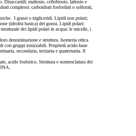
 Disaccaridi: maltosio, cellobiosio, lattosio e
ati complessi: carboidrati fosforilati o solforati,
isiche. I grassi o trigliceridi. Lipidi non polari;
ne (idrolisi basica) dei grassi. Lipidi polari:
trutturale dei lipidi polari in acqua: le micelle, i
 loro denominazione e struttura. Isomeria ottica
i con gruppi ionizzabili. Proprietà acido-base
rimaria, secondaria, terziaria e quaternaria. Il
tate, acido fosforico. Struttura e nomenclatura dei
e DNA.