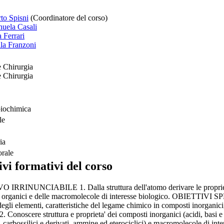
rto Spisni
(Coordinatore del corso)
uela Casali
 Ferrari
lla Franzoni
 Chirurgia
 Chirurgia
biochimica
le
ia
orale
ivi formativi del corso
IRRINUNCIABILE 1. Dalla struttura dell'atomo derivare le proprieta'
, organici e delle macromolecole di interesse biologico. OBIETTIVI SP
degli elementi, caratteristiche del legame chimico in composti inorganic
2. Conoscere struttura e proprieta' dei composti inorganici (acidi, basi e 
, carbossilici e derivati, ammine ed eterociclici) e macromolecole di inter