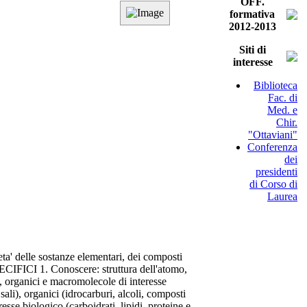
OFF.
formativa
2012-2013
Siti di
interesse
Biblioteca
Fac. di
Med. e
Chir.
"Ottaviani"
Conferenza
dei
presidenti
di Corso di
Laurea
 delle sostanze elementari, dei composti
ECIFICI 1. Conoscere: struttura dell'atomo,
i, organici e macromolecole di interesse
sali), organici (idrocarburi, alcoli, composti
esse biologico (carboidrati, lipidi, proteine e