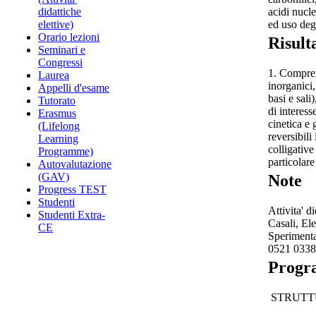
acidi nucle
didattiche
ed uso degl
elettive)
Orario lezioni
Risult
Seminari e
Congressi
1. Comprend
Laurea
inorganici,
Appelli d'esame
basi e sali
Tutorato
di interess
Erasmus
cinetica e 
(Lifelong
reversibili
Learning
colligative
Programme)
particolar
Autovalutazione
(GAV)
Note
Progress TEST
Studenti
Attivita' d
Studenti Extra-
Casali, El
CE
Sperimenta
0521 03380
Prog
STRUTT