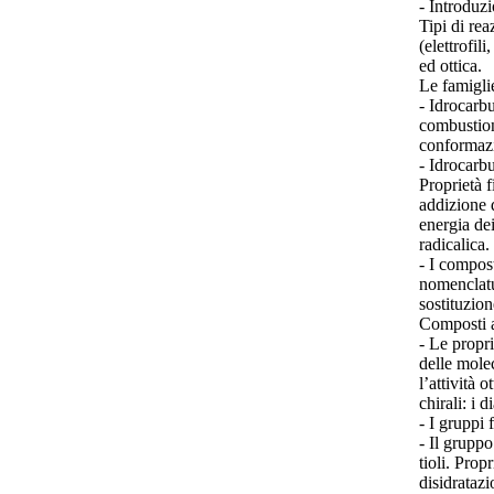
- Introduz
Tipi di rea
(elettrofil
ed ottica.
Le famigli
- Idrocarbu
combustion
conformazi
- Idrocarbu
Proprietà f
addizione 
energia dei
radicalica.
- I compost
nomenclatu
sostituzion
Composti ar
- Le propri
delle mole
l’attività
chirali: i 
- I gruppi 
- Il gruppo
tioli. Prop
disidrataz