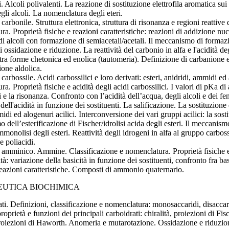
i. Alcoli polivalenti. La reazione di sostituzione elettrofila aromatica sui 
egli alcoli. La nomenclatura degli eteri.
 carbonile. Struttura elettronica, struttura di risonanza e regioni reattiv
a. Proprietà fisiche e reazioni caratteristiche: reazioni di addizione nu
di alcoli con formazione di semiacetali/acetali. Il meccanismo di formaz
 ossidazione e riduzione. La reattività del carbonio in alfa e l'acidità de
 tra forme chetonica ed enolica (tautomeria). Definizione di carbanione 
one aldolica.
 carbossile. Acidi carbossilici e loro derivati: esteri, anidridi, ammidi ed 
a. Proprietà fisiche e acidità degli acidi carbossilici. I valori di pKa di 
i e la risonanza. Confronto con l’acidità dell’acqua, degli alcoli e dei fen
dell'acidità in funzione dei sostituenti. La salificazione. La sostituzione
midi ed alogenuri acilici. Interconversione dei vari gruppi acilici: la sost
dell’esterificazione di Fischer/idrolisi acida degli esteri. Il meccanismo
monolisi degli esteri. Reattività degli idrogeni in alfa al gruppo carboss
e poliacidi.
o amminico. Ammine. Classificazione e nomenclatura. Proprietà fisiche e 
ità: variazione della basicità in funzione dei sostituenti, confronto fra b
azioni caratteristiche. Composti di ammonio quaternario.
EUTICA BIOCHIMICA
ti. Definizioni, classificazione e nomenclatura: monosaccaridi, disaccarid
proprietà e funzioni dei principali carboidrati: chiralità, proiezioni di Fi
proiezioni di Haworth. Anomeria e mutarotazione. Ossidazione e riduzion