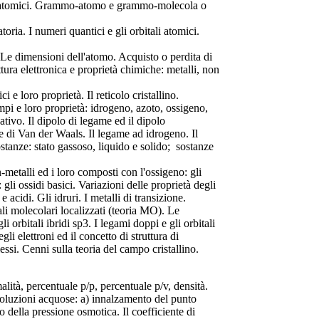
esi atomici. Grammo-atomo e grammo-molecola o
ria. I numeri quantici e gli orbitali atomici.
. Le dimensioni dell'atomo. Acquisto o perdita di
uttura elettronica e proprietà chimiche: metalli, non
 e loro proprietà. Il reticolo cristallino.
pi e loro proprietà: idrogeno, azoto, ossigeno,
ativo. Il dipolo di legame ed il dipolo
me di Van der Waals. Il legame ad idrogeno. Il
ostanze: stato gassoso, liquido e solido; sostanze
-metalli ed i loro composti con l'ossigeno: gli
: gli ossidi basici. Variazioni delle proprietà degli
e acidi. Gli idruri. I metalli di transizione.
tali molecolari localizzati (teoria MO). Le
orbitali ibridi sp3. I legami doppi e gli orbitali
egli elettroni ed il concetto di struttura di
lessi. Cenni sulla teoria del campo cristallino.
lità, percentuale p/p, percentuale p/v, densità.
e soluzioni acquose: a) innalzamento del punto
 della pressione osmotica. Il coefficiente di