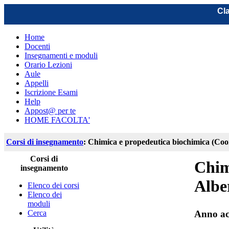
Cla
Home
Docenti
Insegnamenti e moduli
Orario Lezioni
Aule
Appelli
Iscrizione Esami
Help
Appost@ per te
HOME FACOLTA'
Corsi di insegnamento
: Chimica e propedeutica biochimica (Coor
Corsi di
Chim
insegnamento
Albe
Elenco dei corsi
Elenco dei
moduli
Cerca
Anno ac