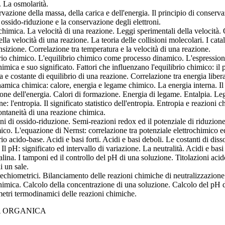
. La osmolarità.
vazione della massa, della carica e dell'energia. Il principio di conser
 ossido-riduzione e la conservazione degli elettroni.
 chimica. La velocità di una reazione. Leggi sperimentali della velocità.
ella velocità di una reazione. La teoria delle collisioni molecolari. I catal
ansizione. Correlazione tra temperatura e la velocità di una reazione.
brio chimico. L'equilibrio chimico come processo dinamico. L'espressione
imica e suo significato. Fattori che influenzano l'equilibrio chimico: il 
 e costante di equilibrio di una reazione. Correlazione tra energia libera
amica chimica: calore, energia e legame chimico. La energia interna. Il c
one dell'energia. Calori di formazione. Energia di legame. Entalpia. Le
ne: l'entropia. Il significato statistico dell'entropia. Entropia e reazio
ontaneità di una reazione chimica.
ni di ossido-riduzione. Semi-reazioni redox ed il potenziale di riduzione
ico. L'equazione di Nernst: correlazione tra potenziale elettrochimico ed
rio acido-base. Acidi e basi forti. Acidi e basi deboli. Le costanti di 
 Il pH: significato ed intervallo di variazione. La neutralità. Acidi e basi
salina. I tamponi ed il controllo del pH di una soluzione. Titolazioni acid
di un sale.
techiometrici. Bilanciamento delle reazioni chimiche di neutralizzazione
himica. Calcolo della concentrazione di una soluzione. Calcolo del pH di
metri termodinamici delle reazioni chimiche.
A ORGANICA