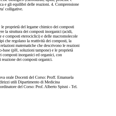
tica e gli equilibri delle reazioni. 4. Comprensione
a' colligative.
 e le proprietà del legame chimico dei composti
re la struttura dei composti inorganici (acidi,
ne e composti eterociclici) e delle macromolecole
cipi che regolano la reattività dei composti, la
 le relazioni matematiche che descrivono le reazioni
ido-base (pH, soluzioni tampone) e le proprietà
dei composti inorganici ed organici, con
i reazione dei composti organici.
 prova orale Docenti del Corso: Proff. Emanuela
rizzi utili Dipartimento di Medicina
dinatore del Corso: Prof. Alberto Spisni - Tel.