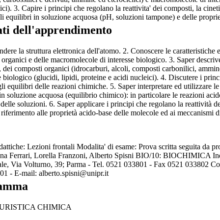
ici). 3. Capire i principi che regolano la reattivita' dei composti, la cine
i equilibri in soluzione acquosa (pH, soluzioni tampone) e delle propriet
ati dell'apprendimento
ere la struttura elettronica dell'atomo. 2. Conoscere le caratteristiche
 organici e delle macromolecole di interesse biologico. 3. Saper descrive
), dei composti organici (idrocarburi, alcoli, composti carbonilici, ammi
e biologico (glucidi, lipidi, proteine e acidi nucleici). 4. Discutere i prin
gli equilibri delle reazioni chimiche. 5. Saper interpretare ed utilizzare
 in soluzione acquosa (equilibrio chimico): in particolare le reazioni ac
 delle soluzioni. 6. Saper applicare i principi che regolano la reattività 
e riferimento alle proprietà acido-base delle molecole ed ai meccanismi d
idattiche: Lezioni frontali Modalita' di esame: Prova scritta seguita da
ena Ferrari, Lorella Franzoni, Alberto Spisni BIO/10: BIOCHIMICA Indi
le, Via Volturno, 39; Parma - Tel. 0521 033801 - Fax 0521 033802 Coor
1 - E-mail: alberto.spisni@unipr.it
ramma
URISTICA CHIMICA