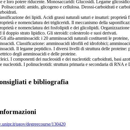
e e loro potere riducente. Monosaccaridi: Glucosidi. Legame glicosidico.
 Polisaccaridi: amido, glicogeno e cellulosa. Deossi-carboidrati e carboidr
boidrati.
lassificazione dei lipidi. Acidi grassi naturali saturi e insaturi: proprietà f
proprietà e nomenclatura dei trigliceridi. Il meccanismo della saponificazio
proprietà e nomenclatura dei fosfolipidi e dei glicolipidi. Organizzazione s
 il doppio strato lipidico. Gli steroidi: colesterolo e suoi derivati.
 Gli alfa-amminoacidi: i 20 amminoacidi naturali costituenti le proteine,
noacidi. Classificazione: amminoacidi idrofili ed idrofobici; amminoacid
oacidi. Il legame peptidico. I diversi livelli di struttura delle proteine: p
ettrico degli amminoacidi e delle proteine.
leici. I componenti dei nucleosidi e dei nucleotidi: carboidrati, basi azo
 e nucleotidi. I polinucleotidi: struttura primaria e secondaria di RNA 
onsigliati e bibliografia
informazioni
.unipr.it/ugov/degreecourse/130420