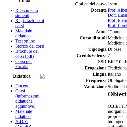
Utilità
Codice del corso
1sem
Docente
Prof. Albe
Ricevimento
Dott. Eman
studenti
Prof. Elena
Registrazione ai
Prof. Lore
corsi
Materiale
Anno
1° anno
didattico
Corso di studi
Medicina e
Test online
Medicina e
Storico dei corsi
Tipologia
Di base
Brochure dei
Crediti/Valenza
7
corsi (pdf)
Corsi per
SSD
BIO/10 - 
Facoltà
Erogazione
Tradiziona
Lingua
Italiano
Didattica
Frequenza
Obbligator
Docenti
Valutazione
Scritto ed 
Corsi
Obiett
(informazioni
didattiche
OBIETTIVO 
aggiuntive)
inorganici
Materiale
proprieta' 
didattico
biologico. 
A.D.E.
carbonilici
(Attivita'