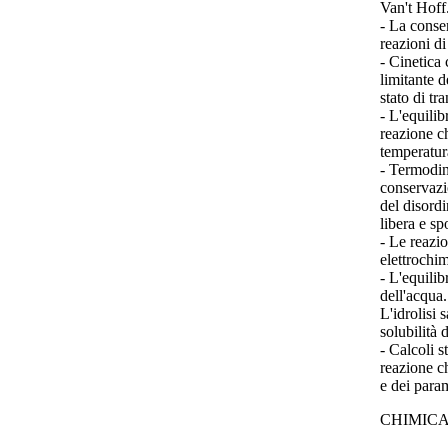
Van't Hoff
- La conser
reazioni di
- Cinetica
limitante d
stato di tr
- L'equili
reazione ch
temperatura
- Termodin
conservazi
del disordi
libera e sp
- Le reazio
elettrochim
- L'equilib
dell'acqua.
L'idrolisi 
solubilità 
- Calcoli s
reazione c
e dei para
CHIMIC