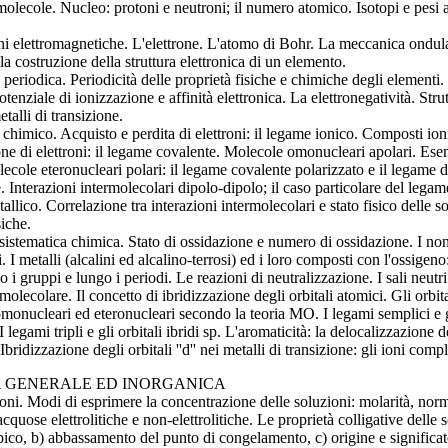
molecole. Nucleo: protoni e neutroni; il numero atomico. Isotopi e p
i elettromagnetiche. L'elettrone. L'atomo di Bohr. La meccanica ondulato
 la costruzione della struttura elettronica di un elemento.
 periodica. Periodicità delle proprietà fisiche e chimiche degli elementi
potenziale di ionizzazione e affinità elettronica. La elettronegatività. Str
etalli di transizione.
 chimico. Acquisto e perdita di elettroni: il legame ionico. Composti ionici
ne di elettroni: il legame covalente. Molecole omonucleari apolari. Esem
ecole eteronucleari polari: il legame covalente polarizzato e il legame d
 Interazioni intermolecolari dipolo-dipolo; il caso particolare del lega
llico. Correlazione tra interazioni intermolecolari e stato fisico delle s
siche.
sistematica chimica. Stato di ossidazione e numero di ossidazione. I non
i. I metalli (alcalini ed alcalino-terrosi) ed i loro composti con l'ossigeno
o i gruppi e lungo i periodi. Le reazioni di neutralizzazione. I sali neutri 
 molecolare. Il concetto di ibridizzazione degli orbitali atomici. Gli orbi
onucleari ed eteronucleari secondo la teoria MO. I legami semplici e gli 
 I legami tripli e gli orbitali ibridi sp. L'aromaticità: la delocalizzazione d
Ibridizzazione degli orbitali ''d'' nei metalli di transizione: gli ioni comp
A GENERALE ED INORGANICA
oni. Modi di esprimere la concentrazione delle soluzioni: molarità, norma
cquose elettrolitiche e non-elettrolitiche. Le proprietà colligative dell
ico, b) abbassamento del punto di congelamento, c) origine e significato