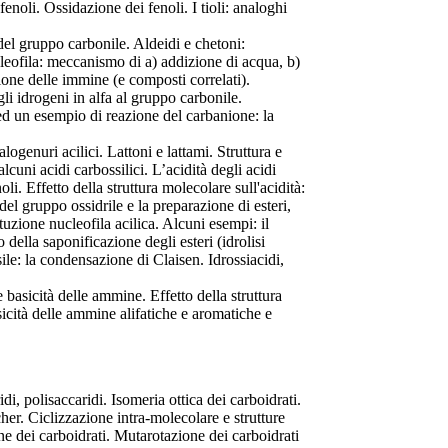
fenoli. Ossidazione dei fenoli. I tioli: analoghi
e del gruppo carbonile. Aldeidi e chetoni:
cleofila: meccanismo di a) addizione di acqua, b)
ione delle immine (e composti correlati).
gli idrogeni in alfa al gruppo carbonile.
ed un esempio di reazione del carbanione: la
alogenuri acilici. Lattoni e lattami. Struttura e
alcuni acidi carbossilici. L’acidità degli acidi
oli. Effetto della struttura molecolare sull'acidità:
 del gruppo ossidrile e la preparazione di esteri,
ituzione nucleofila acilica. Alcuni esempi: il
 della saponificazione degli esteri (idrolisi
ile: la condensazione di Claisen. Idrossiacidi,
basicità delle ammine. Effetto della struttura
asicità delle ammine alifatiche e aromatiche e
i, polisaccaridi. Isomeria ottica dei carboidrati.
scher. Ciclizzazione intra-molecolare e strutture
e dei carboidrati. Mutarotazione dei carboidrati