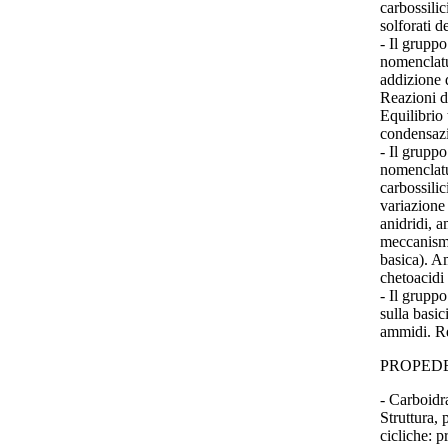
carbossilic
solforati d
- Il gruppo
nomenclatur
addizione 
Reazioni di
Equilibrio
condensazi
- Il gruppo
nomenclatur
carbossilic
variazione 
anidridi, a
meccanismo 
basica). Am
chetoacidi 
- Il grupp
sulla basic
ammidi. Re
PROPED
- Carboidra
Struttura, 
cicliche: 