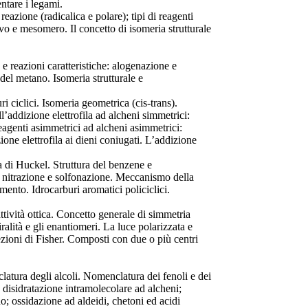
ntare i legami.
reazione (radicalica e polare); tipi di reagenti
duttivo e mesomero. Il concetto di isomeria strutturale
e e reazioni caratteristiche: alogenazione e
el metano. Isomeria strutturale e
i ciclici. Isomeria geometrica (cis-trans).
l’addizione elettrofila ad alcheni simmetrici:
eagenti asimmetrici ad alcheni asimmetrici:
one elettrofila ai dieni coniugati. L’addizione
la di Huckel. Struttura del benzene e
e, nitrazione e solfonazione. Meccanismo della
tamento. Idrocarburi aromatici policiclici.
ttività ottica. Concetto generale di simmetria
alità e gli enantiomeri. La luce polarizzata e
ezioni di Fisher. Composti con due o più centri
enclatura degli alcoli. Nomenclatura dei fenoli e dei
i: disidratazione intramolecolare ad alcheni;
; ossidazione ad aldeidi, chetoni ed acidi