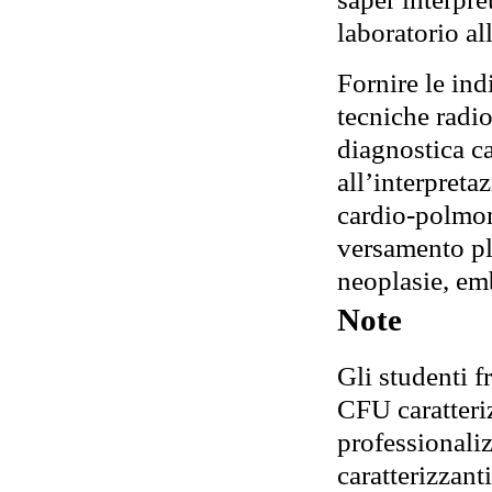
laboratorio a
Fornire le ind
tecniche radi
diagnostica c
all’interpreta
cardio-polmon
versamento pl
neoplasie, em
Note
Gli studenti f
CFU caratteri
professionali
caratterizzant