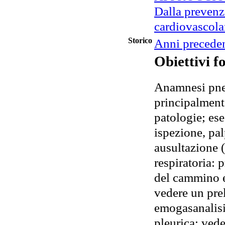
Dalla prevenzi
cardiovascola
Storico
Anni preceden
Obiettivi f
Anamnesi pne
principalmente 
patologie; ese
ispezione, pa
ausultazione 
respiratoria: p
del cammino e
vedere un prel
emogasanalisi
pleurica: vede