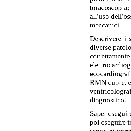
toracoscopia; 
all'uso dell'o
meccanici.
Descrivere i s
diverse patolo
correttamente 
elettrocardio
ecocardiograf
RMN cuore, e
ventricolograf
diagnostico.
Saper eseguir
poi eseguire t
saper interpre