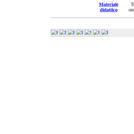
Materiale
T
didattico
on