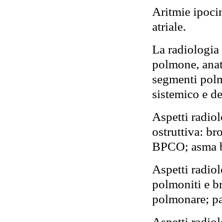
Aritmie ipocin
atriale.
La radiologia
polmone, anat
segmenti polmo
sistemico e d
Aspetti radiol
ostruttiva: b
BPCO; asma b
Aspetti radiol
polmoniti e b
polmonare; pa
Aspetti radiol