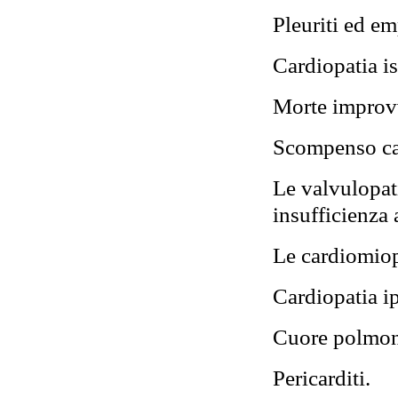
Pleuriti ed e
Cardiopatia i
Morte improv
Scompenso ca
Le valvulopati
insufficienza 
Le cardiomiopat
Cardiopatia ip
Cuore polmona
Pericarditi.