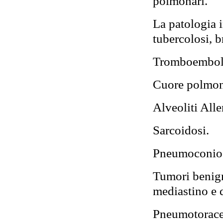
polmonari.
La patologia 
tubercolosi, b
Tromboemboli
Cuore polmon
Alveoliti Alle
Sarcoidosi.
Pneumoconios
Tumori benign
mediastino e d
Pneumotorace