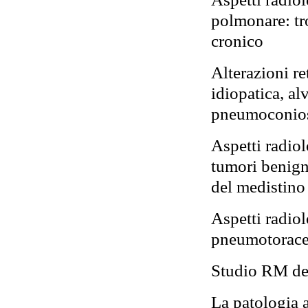
polmonare: t
cronico
Alterazioni re
idiopatica, al
pneumoconios
Aspetti radiol
tumori benign
del medistino
Aspetti radiol
pneumotorace,
Studio RM del
La patologia a