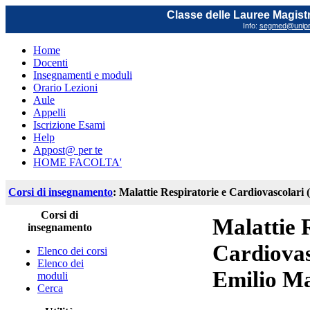
Classe delle Lauree Magistr
Info:
segmed@unipr.
Home
Docenti
Insegnamenti e moduli
Orario Lezioni
Aule
Appelli
Iscrizione Esami
Help
Appost@ per te
HOME FACOLTA'
Corsi di insegnamento
: Malattie Respiratorie e Cardiovascolari
Corsi di
Malattie 
insegnamento
Cardiovas
Elenco dei corsi
Elenco dei
Emilio M
moduli
Cerca