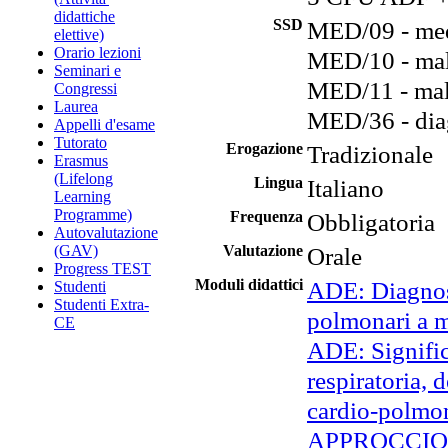
didattiche
SSD
MED/09 - med
elettive)
Orario lezioni
MED/10 - mala
Seminari e
MED/11 - mala
Congressi
Laurea
MED/36 - diag
Appelli d'esame
Tutorato
Erogazione
Tradizionale
Erasmus
(Lifelong
Lingua
Italiano
Learning
Programme)
Frequenza
Obbligatoria
Autovalutazione
(GAV)
Valutazione
Orale
Progress TEST
Moduli didattici
ADE: Diagnost
Studenti
Studenti Extra-
polmonari a m
CE
ADE: Significa
respiratoria, 
cardio-polmo
APPROCCIO