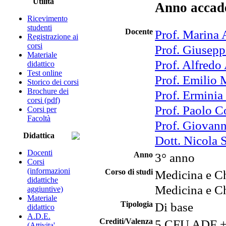
Utilità
Anno accad
Ricevimento
studenti
Docente
Prof. Marina 
Registrazione ai
corsi
Prof. Giusepp
Materiale
Prof. Alfredo
didattico
Test online
Prof. Emilio 
Storico dei corsi
Brochure dei
Prof. Erminia
corsi (pdf)
Prof. Paolo C
Corsi per
Facoltà
Prof. Giovann
Didattica
Dott. Nicola S
Docenti
Anno
3° anno
Corsi
(informazioni
Corso di studi
Medicina e Ch
didattiche
Medicina e Ch
aggiuntive)
Materiale
Tipologia
Di base
didattico
A.D.E.
Crediti/Valenza
5 CFU ADF +
(Attivita'