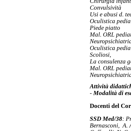
Chirurgia infant
Convulsività
Usi e abusi d. t
Oculistica pedia
Piede piatto
Mal. ORL pediat
Neuropsichiatria
Oculistica pedia
Scoliosi,
La consulenza g
Mal. ORL pediat
Neuropsichiatria
Attività didatti
-
Modalità di e
Docenti del Co
SSD Med/38
: P
Bernasconi, A. 