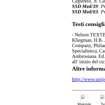
Caffarelli, N. C
SSD Med/39
: P
SSD Med/03
: P
Testi consigli
- Nelson TEXTB
Kliegman, H.B. 
Company, Philad
Specialistica, Ca
Ambrosiana. Ed. 
all’ inizio del ci
Altre inform
http://www.unipr.
Materiale
Te