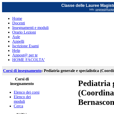
Classe delle Lauree Magistr
Info:
segmed@unipr.
Home
Docenti
Insegnamenti e moduli
Orario Lezioni
Aule
Appelli
Iscrizione Esami
Help
Appost@ per te
HOME FACOLTA'
Corsi di insegnamento
: Pediatria generale e specialistica (Coord
Corsi di
Pediatria 
insegnamento
(Coordinat
Elenco dei corsi
Elenco dei
Bernascon
moduli
Cerca