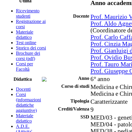
Utilità
Anno accademi
Ricevimento
studenti
Docente
Prof. Maurizio V
Registrazione ai
Prof. Aldo Agnet
corsi
(Coordinatore de
Materiale
Prof. Carlo Caffa
didattico
Test online
Prof. Cinzia Ma
Storico dei corsi
Prof. Gianluigi 
Brochure dei
Prof. Ovidio Bus
corsi (pdf)
Prof. Tauro Mar
Corsi per
Facoltà
Prof. Giuseppe 
Anno
6° anno
Didattica
Corso di studi
Medicina e Chir
Docenti
Medicina e Chir
Corsi
(informazioni
Tipologia
Caratterizzante
didattiche
Crediti/Valenza
9
aggiuntive)
Materiale
SSD
MED/03 - genet
didattico
MED/04 - patolo
A.D.E.
MED/38 - pediatr
(Attivita'