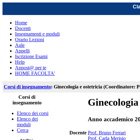
Cla
Home
Docenti
Insegnamenti e moduli
Orario Lezioni
Aule
Appelli
Iscrizione Esami
Help
Appost@ per te
HOME FACOLTA'
Corsi di insegnamento
: Ginecologia e ostetricia (Coordinatore: 
Corsi di
Ginecologia 
insegnamento
Elenco dei corsi
Anno accademico 2
Elenco dei
moduli
Cerca
Docente
Prof. Bruno Ferrari
Prof. Carla Merisio