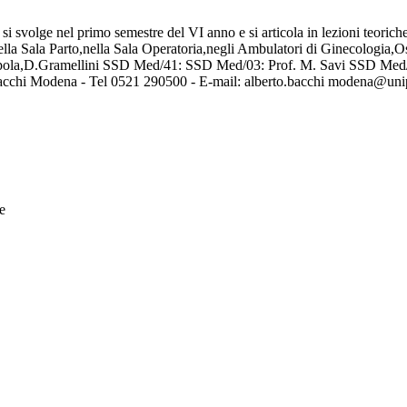
so si svolge nel primo semestre del VI anno e si articola in lezioni teoric
ella Sala Parto,nella Sala Operatoria,negli Ambulatori di Ginecologia
la,D.Gramellini SSD Med/41: SSD Med/03: Prof. M. Savi SSD Med/47: I
acchi Modena - Tel 0521 290500 - E-mail: alberto.bacchi modena@unip
rea e menopausa
ontr
iabete
se