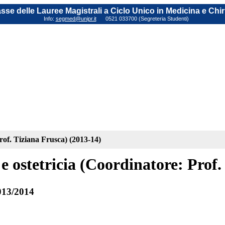
sse delle Lauree Magistrali a Ciclo Unico in Medicina e Chi
Info:
segmed@unipr.it
0521 033700 (Segreteria Studenti)
Prof. Tiziana Frusca) (2013-14)
e ostetricia (Coordinatore: Prof.
013/2014