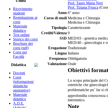
Utilità
Prof. Tauro Maria Neri
Prof. Tiziana Frusca
(Coor
Ricevimento
Anno
6° anno
studenti
Registrazione ai
Corso di studi
Medicina e Chirurgia
corsi
Medicina e Chirurgia
Materiale
Tipologia
Caratterizzante
didattico
Crediti/Valenza
9
Test online
SSD
MED/03 - genetica medic
Storico dei corsi
MED/40 - ginecologia e os
Brochure dei
corsi (pdf)
Erogazione
Tradizionale
Corsi per
Lingua
Italiano
Facoltà
Frequenza
Obbligatoria
Valutazione
Orale
Didattica
Obiettivi format
Docenti
Corsi
Lo scopo principale del Cor
(informazioni
ostetriche che ginecologic
didattiche
problematiche pu˜ far si ch
aggiuntive)
Materiale
approfondita conoscenza del
didattico
internistico.
A.D.E.
Note
(Attivita'