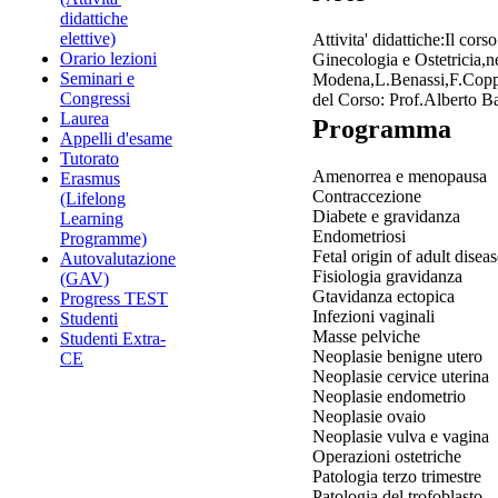
didattiche
elettive)
Attivita' didattiche:Il cor
Orario lezioni
Ginecologia e Ostetricia,n
Seminari e
Modena,L.Benassi,F.Coppo
Congressi
del Corso: Prof.Alberto B
Laurea
Programma
Appelli d'esame
Tutorato
Amenor
Erasmus
C
(Lifelong
D
Learning
Endometriosi
Programme)
Fetal origin of adult disea
Autovalutazione
Fisiologia gravidanza
(GAV)
Gtavidanza ectopica
Progress TEST
Infezioni vaginali
Studenti
Masse pelviche
Studenti Extra-
Neoplasie benigne utero
CE
Neoplasie cervice uterina
Neoplasie endometrio
Neoplasie ovaio
Neoplasie vulva e vagina
Operazioni ostetriche
Patologia terzo trimestre
Patologia del trofoblasto