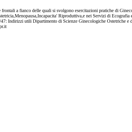
he frontali a fianco delle quali si svolgono esercitazioni pratiche di Gine
,Ostetricia,Menopausa,Incapacita' Riproduttiva,e nei Servizi di Ecogra
ndirizzi utili Dipartimento di Scienze Ginecologiche Ostetriche e d
r.it
acc
 e gr