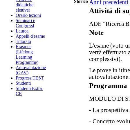
Storico
Anni precedenti
didattiche
Attività di s
elettive)
Orario lezioni
Seminari e
ADE "Ricerca Bi
Congressi
Laurea
Note
Appelli d'esame
Tutorato
L'esame (voto un
Erasmus
verrà effettuat
(Lifelong
Learning
complessivi).
Programme)
Autovalutazione
Le prove in itin
(GAV)
autovalutazione
Progress TEST
Studenti
Programma
Studenti Extra-
CE
MODULO DI S
- La prospettiva 
- Concetto evolu