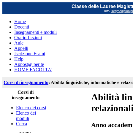
Classe delle Lauree Magistr
Info:
segmed@unipr.
Home
Docenti
Insegnamenti e moduli
Orario Lezioni
Aule
Appelli
Iscrizione Esami
Help
Appost@ per te
HOME FACOLTA'
Corsi di insegnamento
: Abilità linguistiche, informatiche e relazi
Corsi di
Abilità li
insegnamento
relazional
Elenco dei corsi
Elenco dei
moduli
Cerca
Anno accademi