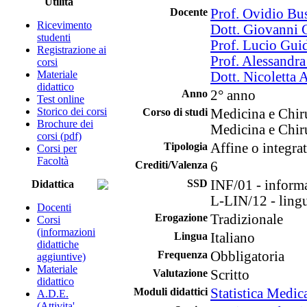
Utilità
Docente
Prof. Ovidio Bus
Ricevimento
Dott. Giovanni 
studenti
Prof. Lucio Gui
Registrazione ai
Prof. Alessandra
corsi
Materiale
Dott. Nicoletta
didattico
Anno
2° anno
Test online
Storico dei corsi
Corso di studi
Medicina e Chir
Brochure dei
Medicina e Chir
corsi (pdf)
Tipologia
Affine o integra
Corsi per
Facoltà
Crediti/Valenza
6
SSD
INF/01 - informa
Didattica
L-LIN/12 - lingu
Docenti
Erogazione
Tradizionale
Corsi
(informazioni
Lingua
Italiano
didattiche
Frequenza
Obbligatoria
aggiuntive)
Materiale
Valutazione
Scritto
didattico
Moduli didattici
Statistica Medic
A.D.E.
(Attivita'