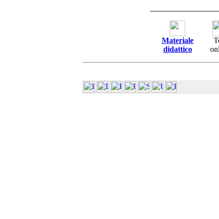
Materiale
T
didattico
on