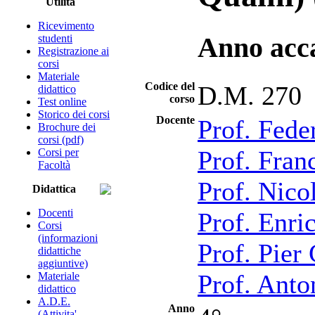
Utilità
Ricevimento
studenti
Anno acc
Registrazione ai
corsi
Materiale
Codice del
D.M. 270
didattico
corso
Test online
Storico dei corsi
Docente
Prof. Fede
Brochure dei
corsi (pdf)
Prof. Fran
Corsi per
Facoltà
Prof. Nico
Didattica
Docenti
Prof. Enri
Corsi
(informazioni
Prof. Pier
didattiche
aggiuntive)
Prof. Anto
Materiale
didattico
A.D.E.
Anno
(Attivita'