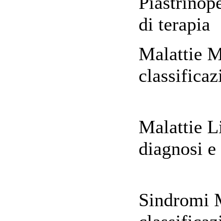
Piastrinope
di terapia
Malattie M
classifica
Malattie Li
diagno
Sindromi M