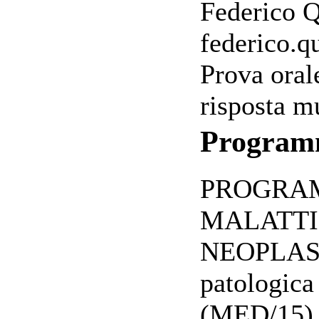
Federico Q
federico.q
Prova oral
risposta m
Progra
PROGRAM
MALATTI
NEOPLAST
patologica
(MED/15),