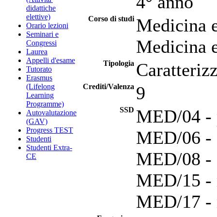
4° anno
didattiche
elettive)
Corso di studi
Medicina e
Orario lezioni
Seminari e
Medicina e
Congressi
Laurea
Appelli d'esame
Tipologia
Caratteriz
Tutorato
Erasmus
(Lifelong
Crediti/Valenza
9
Learning
Programme)
SSD
MED/04 - p
Autovalutazione
(GAV)
Progress TEST
MED/06 - 
Studenti
Studenti Extra-
MED/08 - 
CE
MED/15 - m
MED/17 - m