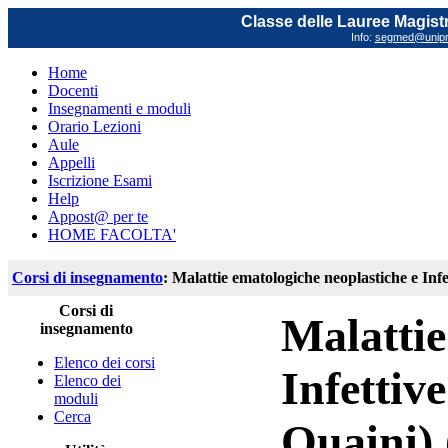
Classe delle Lauree Magistr
Info:
segmed@unipr.
Home
Docenti
Insegnamenti e moduli
Orario Lezioni
Aule
Appelli
Iscrizione Esami
Help
Appost@ per te
HOME FACOLTA'
Corsi di insegnamento
: Malattie ematologiche neoplastiche e Inf
Corsi di
Malattie
insegnamento
Elenco dei corsi
Infettiv
Elenco dei
moduli
Cerca
Quaini) 