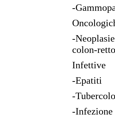
-Gammopat
Oncologic
-Neoplasi
colon-retto
Infettive
-Epatiti
-Tubercolo
-Infezione