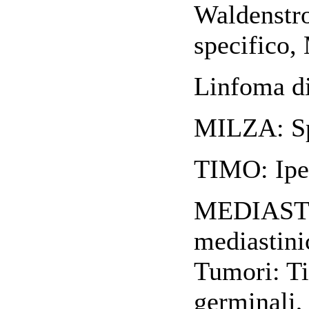
Waldenstro
specifico,
Linfoma d
MILZA: Sp
TIMO: Iper
MEDIASTIN
mediastini
Tumori: Ti
germinali,