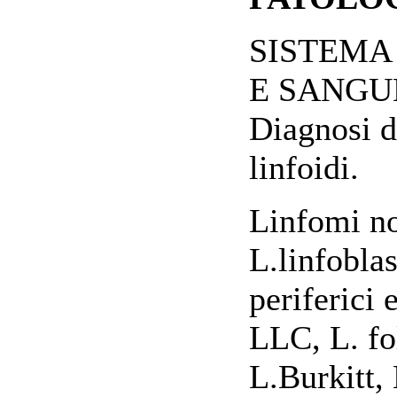
SISTEMA
E SANGU
Diagnosi di
linfoidi.
Linfomi no
L.linfoblas
periferici 
LLC, L. fol
L.Burkitt,