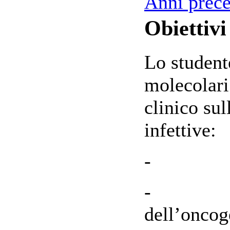
Anni prece
Obiettivi
Lo student
molecolari
clinico su
infettive:
- Fisiop
- Mecca
dell’oncoge