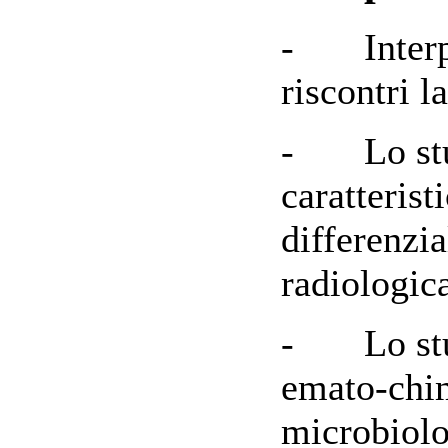
- Interpre
riscontri l
- Lo stud
caratterist
differenzi
radiologic
- Lo stud
emato-chim
microbiolog