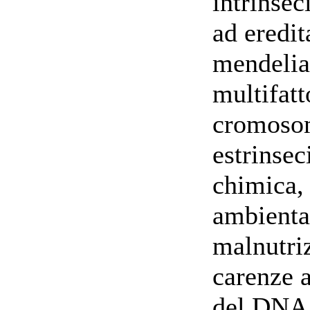
intrinse
ad eredit
mendelia
multifatt
cromosom
estrinsec
chimica, 
ambienta
malnutriz
carenze a
del DNA,