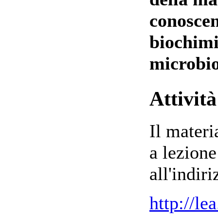
conoscen
biochimic
microbio
Attivit
Il materi
a lezione
all'indiri
http://lea