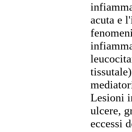
infiamma
acuta e l
fenomeni
infiamma
leucocita
tissutale
mediatori
Lesioni i
ulcere, g
eccessi d