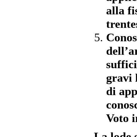
alla f
trente
Conos
dell’
suffic
gravi 
di app
conosc
Voto i
La lode 