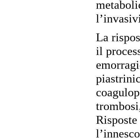
metabolic
l’invasiv
La rispos
il proces
emorragic
piastrini
coagulop
trombosi,
Risposte 
l’innesco