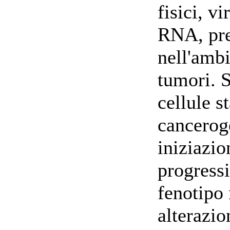
fisici, v
RNA, pre
nell'ambi
tumori. S
cellule s
cancerog
iniziazi
progressi
fenotipo
alterazio