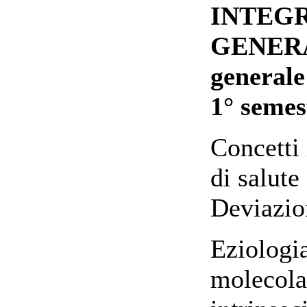
INTEGR
GENERA
generale
1° semes
Concetti 
di salute
Deviazion
Eziologi
molecolar