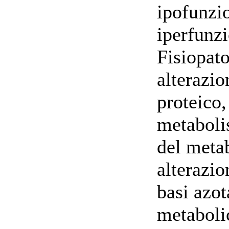
ipofunzi
iperfunzi
Fisiopat
alterazi
proteico,
metabolis
del meta
alterazio
basi azot
metaboli