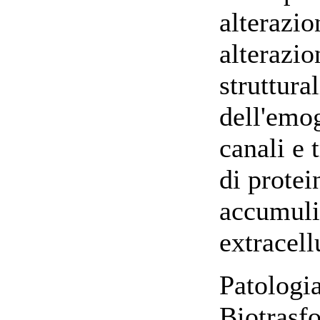
alterazio
alterazio
struttural
dell'emog
canali e 
di protei
accumuli 
extracell
Patologia
Biotrasf