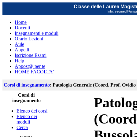
Classe delle Lauree Magistr
Info:
segmed@unipr.
Home
Docenti
Insegnamenti e moduli
Orario Lezioni
Aule
Appelli
Iscrizione Esami
Help
Appost@ per te
HOME FACOLTA'
Corsi di insegnamento
: Patologia Generale (Coord. Prof. Ovidio 
Corsi di
Patolo
insegnamento
Elenco dei corsi
(Coord
Elenco dei
moduli
Cerca
Bussola