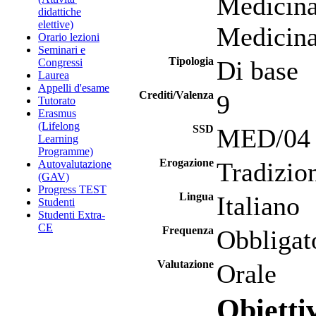
Medicina
didattiche
elettive)
Medicina
Orario lezioni
Seminari e
Tipologia
Di base
Congressi
Laurea
Appelli d'esame
Crediti/Valenza
9
Tutorato
Erasmus
(Lifelong
SSD
MED/04 -
Learning
Programme)
Erogazione
Tradizio
Autovalutazione
(GAV)
Progress TEST
Lingua
Italiano
Studenti
Studenti Extra-
CE
Frequenza
Obbligat
Valutazione
Orale
Obietti