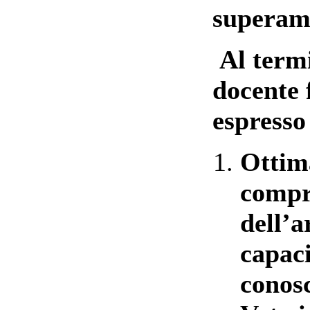
supera
Al termi
docente 
espresso 
Ottim
compr
dell’
capaci
conosc