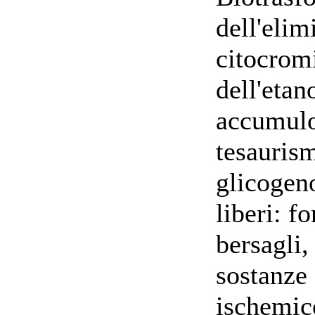
dell'elim
citocrom
dell'etan
accumulo:
tesaurism
glicogeno
liberi: f
bersagli,
sostanze 
ischemic