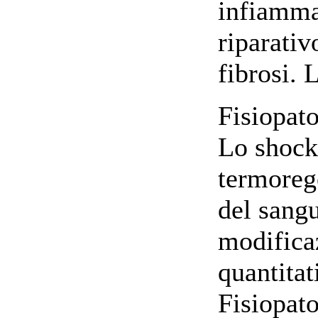
infiammat
riparativ
fibrosi. 
Fisiopat
Lo shock.
termoreg
del sangu
modificaz
quantitat
Fisiopat