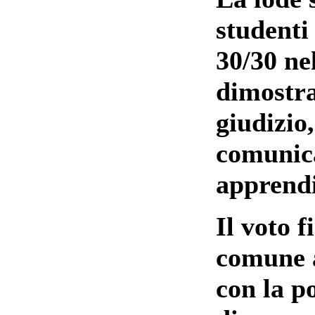
studenti
30/30 ne
dimostra
giudizio
comunica
apprend
Il voto f
comune a
con la po