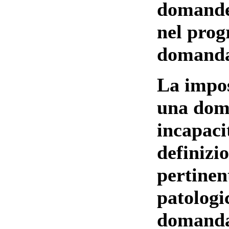
domande 
nel pro
domanda
La impos
una doma
incapacit
definizi
pertinen
patologi
domanda