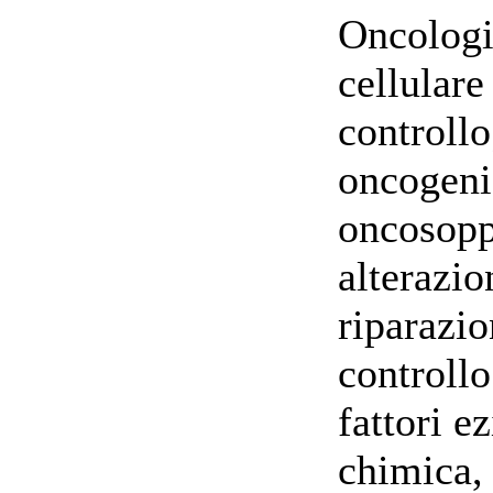
Oncologi
cellulare
controllo
oncogeni
oncosoppr
alterazio
riparazi
controllo
fattori e
chimica,