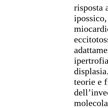
risposta 
ipossico
miocardi
eccitotos
adattamen
ipertrofi
displasi
teorie e 
dell’inv
molecola