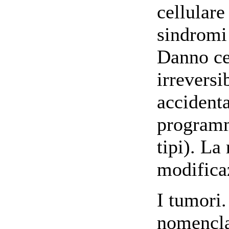
cellulare
sindromi
Danno cel
irreversi
accidenta
programm
tipi). La
modifica
I tumori.
nomencla