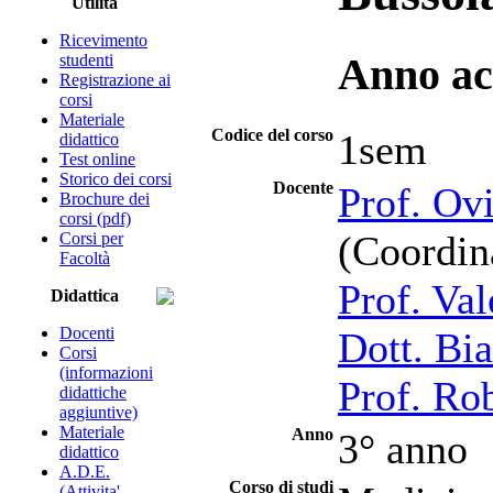
Utilità
Ricevimento
studenti
Anno ac
Registrazione ai
corsi
Materiale
Codice del corso
1sem
didattico
Test online
Storico dei corsi
Docente
Prof. Ov
Brochure dei
corsi (pdf)
(Coordin
Corsi per
Facoltà
Prof. Val
Didattica
Docenti
Dott. Bi
Corsi
(informazioni
Prof. Ro
didattiche
aggiuntive)
Materiale
Anno
3° anno
didattico
A.D.E.
Corso di studi
(Attivita'