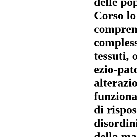
delle po
Corso lo
comprende
compless
tessuti, 
ezio-pato
alterazio
funziona
di rispos
disordin
della mat