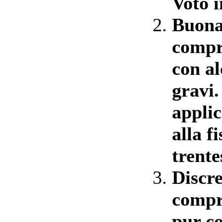
Voto i
Buona
compr
con a
gravi.
applic
alla f
trente
Discr
compr
pur co