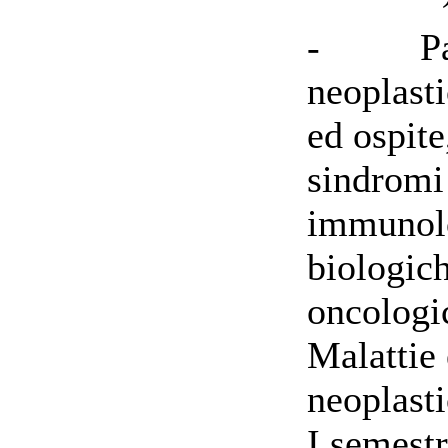
- Patog
neoplasti
ed ospite
sindromi
immunolo
biologich
oncologi
Malattie
neoplasti
I semestr