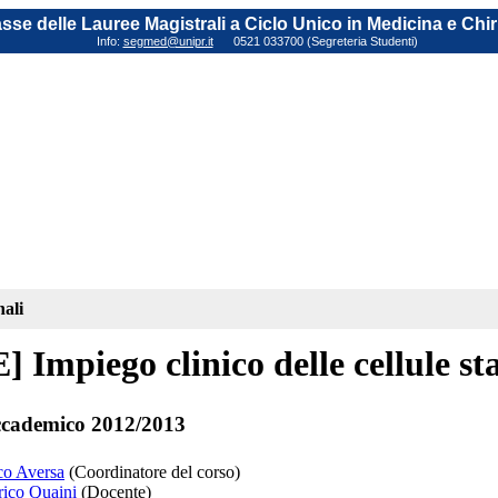
sse delle Lauree Magistrali a Ciclo Unico in Medicina e Chi
Info:
segmed@unipr.it
0521 033700 (Segreteria Studenti)
nali
 Impiego clinico delle cellule st
cademico 2012/2013
co Aversa
(Coordinatore del corso)
rico Quaini
(Docente)