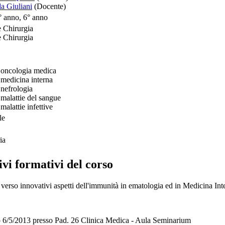
la Giuliani
(Docente)
° anno, 6° anno
 Chirurgia
 Chirurgia
oncologia medica
medicina interna
nefrologia
alattie del sangue
alattie infettive
le
ia
ivi formativi del corso
 verso innovativi aspetti dell'immunità in ematologia ed in Medicina Int
o 6/5/2013 presso Pad. 26 Clinica Medica - Aula Seminarium