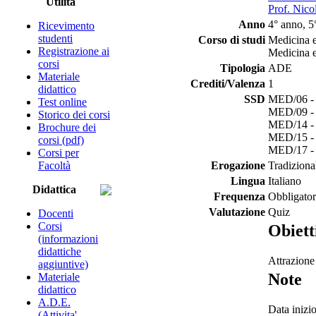
Utilità
Prof. Nico
Anno
4° anno, 5
Ricevimento
studenti
Corso di studi
Medicina e
Registrazione ai
Medicina e
corsi
Tipologia
ADE
Materiale
Crediti/Valenza
1
didattico
SSD
MED/06 - 
Test online
MED/09 - 
Storico dei corsi
MED/14 - 
Brochure dei
MED/15 - m
corsi (pdf)
MED/17 - m
Corsi per
Facoltà
Erogazione
Tradiziona
Lingua
Italiano
Didattica
Frequenza
Obbligator
Valutazione
Quiz
Docenti
Corsi
Obiett
(informazioni
didattiche
Attrazione
aggiuntive)
Note
Materiale
didattico
A.D.E.
Data inizi
(Attivita'