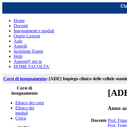
Cla
Home
Docenti
Insegnamenti e moduli
Orario Lezioni
Aule
Appelli
Iscrizione Esami
Help
Appost@ per te
HOME FACOLTA'
Corsi di insegnamento
: [ADE] Impiego clinico delle cellule stami
Corsi di
[ADE]
insegnamento
Elenco dei corsi
Anno ac
Elenco dei
moduli
Cerca
Docente
Prof. Fran
Prof. Fede