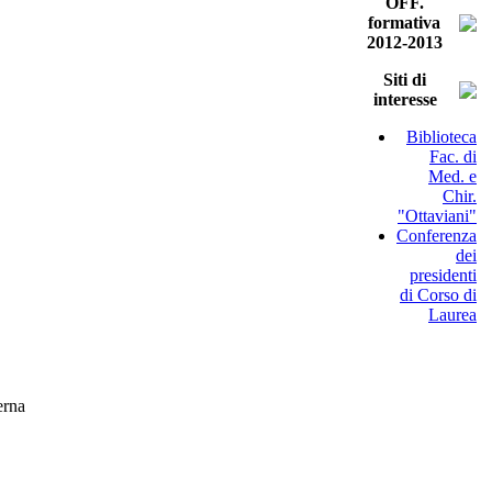
OFF.
formativa
2012-2013
Siti di
interesse
Biblioteca
Fac. di
Med. e
Chir.
"Ottaviani"
Conferenza
dei
presidenti
di Corso di
Laurea
erna