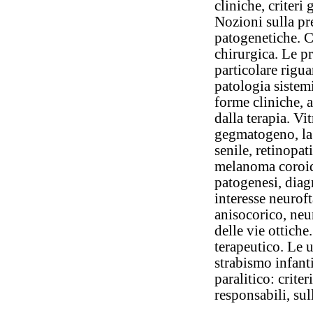
cliniche, criteri 
Nozioni sulla pre
patogenetiche. C
chirurgica. Le pr
particolare rigua
patologia sistemi
forme cliniche, 
dalla terapia. Vi
gegmatogeno, la 
senile, retinopat
melanoma coroid
patogenesi, diagn
interesse neuroft
anisocorico, neu
delle vie ottiche
terapeutico. Le 
strabismo infant
paralitico: crite
responsabili, sul