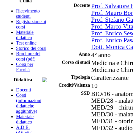
Utilità
Docente
Prof. Salvatore 
Ricevimento
Prof. Mauro Bon
studenti
Prof. Stefano Ga
Registrazione ai
Prof. Marco Vita
corsi
Materiale
Prof. Enrico Se
didattico
Prof. Enrico Pas
Test online
Dott. Monica C
Storico dei corsi
Brochure dei
Anno
4° anno
corsi (pdf)
Corso di studi
Medicina e Chir
Corsi per
Medicina e Chir
Facoltà
Tipologia
Caratterizzante
Didattica
Crediti/Valenza
10
Docenti
SSD
BIO/16 - anato
Corsi
MED/28 - malatt
(informazioni
didattiche
MED/29 - chirur
aggiuntive)
MED/30 - malatt
Materiale
MED/31 - otorin
didattico
A.D.E.
MED/32 - audio
(Attivita'