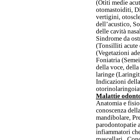
(Otiti medie acut
otomastoiditi, Di
vertigini, otosc
dell’acustico, S
delle cavità nasal
Sindrome da ostr
(Tonsilliti acute
(Vegetazioni ade
Foniatria (Semei
della voce, della
laringe (Laringit
Indicazioni dell
otorinolaringoia
Malattie odont
Anatomia e fisio
conoscenza della
mandibolare, Pre
parodontopatie ac
infiammatori che 
mascellari, Cono