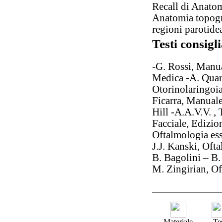
Recall di Anato
Anatomia topograf
regioni parotide
Testi consigli
-G. Rossi, Manua
Medica -A. Quara
Otorinolaringoiat
Ficarra, Manual
Hill -A.A.V.V. ,
Facciale, Edizio
Oftalmologia es
J.J. Kanski, Oft
B. Bagolini – B.
M. Zingirian, O
Materiale
Te