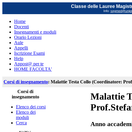
Classe delle Lauree Magistr
Info:
segmed@unipr.
Home
Docenti
Insegnamenti e moduli
Orario Lezioni
Aule
Appelli
Iscrizione Esami
Help
Appost@ per te
HOME FACOLTA'
Corsi di insegnamento
: Malattie Testa Collo (Coordinatore: Pro
Corsi di
Malattie T
insegnamento
Prof.Stef
Elenco dei corsi
Elenco dei
moduli
Cerca
Anno accademi