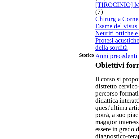
[TIROCINIO] Mal
(7)
Chirurgia Corne
Esame del visus 
Neuriti ottiche e
Protesi acustiche
della sordità
Storico
Anni precedenti
Obiettivi for
Il corso si propo
distretto cervico
percorso formativ
didattica interat
quest'ultima arti
potrà, a suo piac
maggior interess
essere in grado 
diagnostico-tera