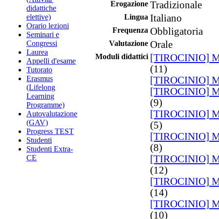
Erogazione
Tradizionale
didattiche
elettive)
Lingua
Italiano
Orario lezioni
Frequenza
Obbligatoria
Seminari e
Congressi
Valutazione
Orale
Laurea
Moduli didattici
[TIROCINIO] Mal
Appelli d'esame
(11)
Tutorato
Erasmus
[TIROCINIO] Mal
(Lifelong
[TIROCINIO] Mal
Learning
(9)
Programme)
[TIROCINIO] Mal
Autovalutazione
(GAV)
(5)
Progress TEST
[TIROCINIO] Mal
Studenti
(8)
Studenti Extra-
CE
[TIROCINIO] Mal
(12)
[TIROCINIO] Mal
(14)
[TIROCINIO] Mal
(10)