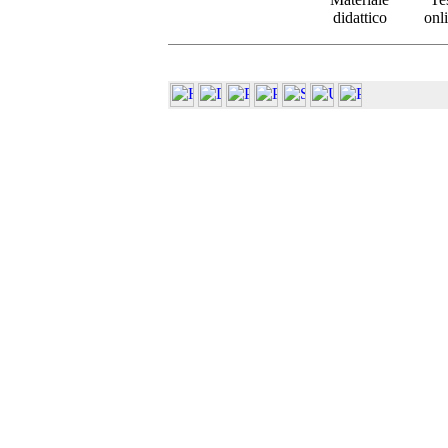
didattico
onl