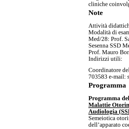
cliniche coinvolg
Note
Attività didattich
Modalità di esa
Med/28: Prof. S
Sesenna SSD Me
Prof. Mauro Bon
Indirizzi utili:
Coordinatore del
703583 e-mail: 
Programma
Programma del
Malattie Otori
Audiologia (S
Semeiotica otori
dell’apparato co