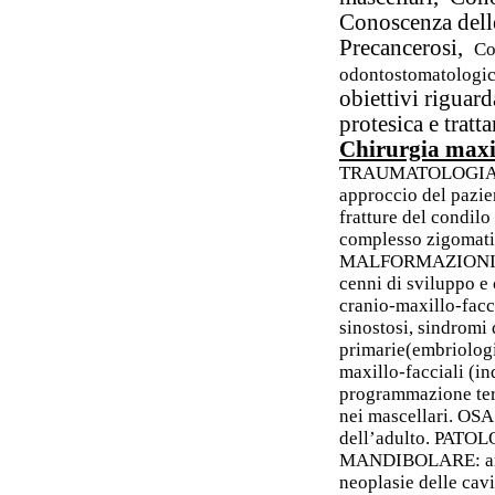
Conoscenza delle
Precancerosi,
Co
odontostomatologi
obiettivi riguard
protesica e trat
Chirurgia maxi
TRAUMATOLOGIA: sem
approccio del pazie
fratture del condilo
complesso zigomatico
MALFORMAZIONI 
cenni di sviluppo e
cranio-maxillo-facci
sinostosi, sindromi 
primarie(embriologia
maxillo-facciali (i
programmazione tera
nei mascellari. OSA
dell’adulto. PA
MANDIBOLARE: anc
neoplasie delle cavi