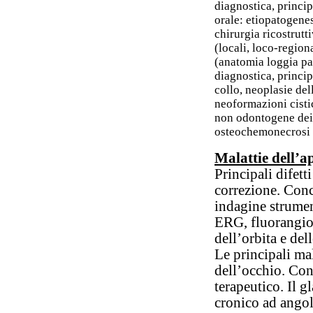
diagnostica, princip
orale: etiopatogenesi
chirurgia ricostrutti
(locali, loco-region
(anatomia loggia par
diagnostica, principi
collo, neoplasie del
neoformazioni cisti
non odontogene dei 
osteochemonecrosi d
Malattie dell’
Principali difetti
correzione. Conc
indagine strumen
ERG, fluorangiog
dell’orbita e del
Le principali ma
dell’occhio. Con
terapeutico. Il g
cronico ad angolo