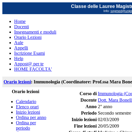
Classe delle Lauree Magistr
Info:
segmed@unipr.
Home
Docenti
Insegnamenti e moduli
Orario Lezioni
Aule
Appelli
Iscrizione Esami
Help
Appost@ per te
HOME FACOLTA'
Orario lezioni
: Immunologia (Coordinatore: Prof.ssa Mara Bonel
Orario lezioni
Corso di
Immunologia (Coor
Docente
Dott. Mara Bonell
Calendario
Anno
2° anno
Elenco orari
Inizio lezioni
Periodo
Secondo semestre
Ordina per anno
Inizio lezioni
02/03/2009
Ordina per
Fine lezioni
20/05/2009
periodo