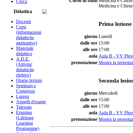
Corso di studi
Medicina e Chirur
Cerca
Medicina e Chirur
Didattica
Docenti
Prima lezione 
Corsi
(informazioni
giorno
Lunedì
didattiche
aggiuntive)
dalle ore
15:00
Materiale
alle ore
17:00
didattico
aula
Aula B - VV Pless
A.D.E.
prenotazione
Mostra la prenotaz
(Attivita'
didattiche
elettive)
Seconda lezio
Orario lezioni
Seminari e
Congressi
giorno
Mercoledì
Laurea
dalle ore
15:00
Appelli d'esame
alle ore
17:00
Tutorato
Erasmus
aula
Aula B - VV Pless
(Lifelong
prenotazione
Mostra la prenotaz
Learning
Programme)