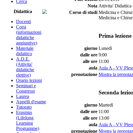
Cerca
Nota
Attivita' Didattic
Didattica
Corso di studi
Medicina e Chirur
Medicina e Chirur
Docenti
Corsi
(informazioni
Prima lezione 
didattiche
aggiuntive)
Materiale
giorno
Lunedì
didattico
dalle ore
9:00
A.D.E.
alle ore
11:00
(Attivita'
aula
Aula A - VV Pless
didattiche
prenotazione
Mostra la prenotaz
elettive)
Orario lezioni
Seminari e
Congressi
Seconda lezio
Laurea
Appelli d'esame
giorno
Martedì
Tutorato
dalle ore
11:00
Erasmus
(Lifelong
alle ore
13:00
Learning
aula
Aula A - VV Pless
Programme)
prenotazione
Mostra la prenotaz