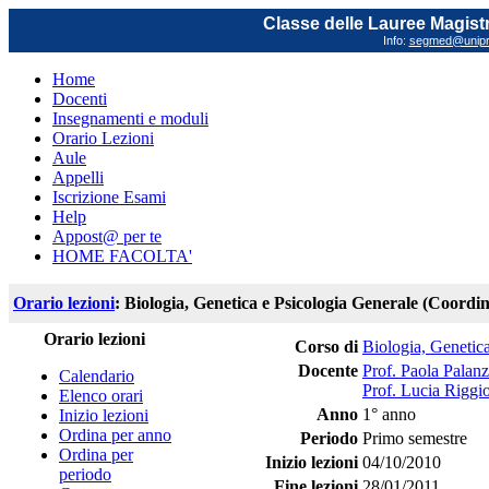
Classe delle Lauree Magistr
Info:
segmed@unipr.
Home
Docenti
Insegnamenti e moduli
Orario Lezioni
Aule
Appelli
Iscrizione Esami
Help
Appost@ per te
HOME FACOLTA'
Orario lezioni
: Biologia, Genetica e Psicologia Generale (Coordi
Orario lezioni
Corso di
Biologia, Genetica
Docente
Prof. Paola Palan
Calendario
Prof. Lucia Riggi
Elenco orari
Anno
1° anno
Inizio lezioni
Ordina per anno
Periodo
Primo semestre
Ordina per
Inizio lezioni
04/10/2010
periodo
Fine lezioni
28/01/2011