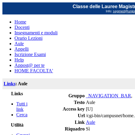
Classe delle Lauree Magistr
Info:
segmed@unipr.
Home
Docenti
Insegnamenti e moduli
Orario Lezioni
Aule
Appelli
Iscrizione Esami
Help
Appost@ per te
HOME FACOLTA'
Links
: Aule
Links
Gruppo
_NAVIGATION_BAR
,
Testo
Aule
Tutti i
Access key
[U]
link
Cerca
Url
/cgi-bin/campusnet/home
Link
Aule
Utilità
Riquadro
Sì