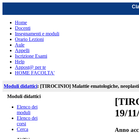
Cla
Home
Docenti
Insegnamenti e moduli
Orario Lezioni
Aule
Appelli
Iscrizione Esami
Help
Appost@ per te
HOME FACOLTA'
Moduli didattici
: [TIROCINIO] Malattie ematologiche, neoplastic
Moduli didattici
[TIRO
Elenco dei
19/11
moduli
Elenco dei
corsi
Cerca
Anno acc