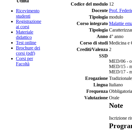
Utilità
Codice del modulo
12
Docente
Prof. Feder
Ricevimento
studenti
Tipologia
modulo
Registrazione
Corso integrato
Malattie ema
ai corsi
Tipologia
Caratterizza
Materiale
Anno
4° anno
didattico
Test online
Corso di studi
Medicina e 
Brochure dei
Crediti/Valenza
2
corsi (pdf)
SSD
Corsi per
MED/06 - o
Facoltà
MED/15 - ma
MED/17 - mal
Erogazione
Tradizionale
Lingua
Italiano
Frequenza
Obbligatori
Valutazione
Orale
Note
Iscrizione r
Progr