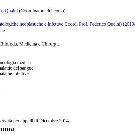
ico Quaini
(Coordinatore del corso)
tologiche neoplastiche e Infettive Coord. Prof. Federico Quaini) (2013
nte
Chirurgia, Medicina e Chirurgia
ncologia medica
lattie del sangue
attie infettive
a
iservata per appelli di Dicembre 2014
amma