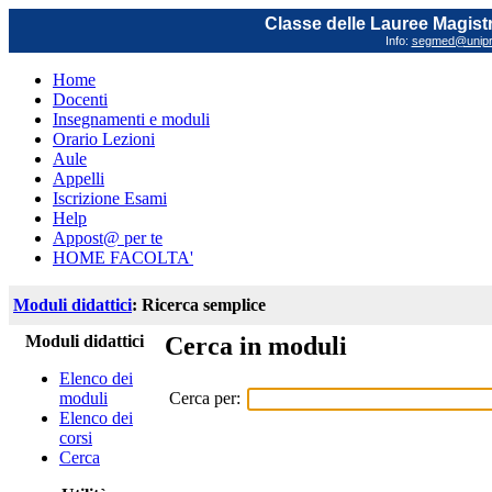
Classe delle Lauree Magistr
Info:
segmed@unipr.
Home
Docenti
Insegnamenti e moduli
Orario Lezioni
Aule
Appelli
Iscrizione Esami
Help
Appost@ per te
HOME FACOLTA'
Moduli didattici
: Ricerca semplice
Moduli didattici
Cerca in moduli
Elenco dei
Cerca per:
moduli
Elenco dei
corsi
Cerca