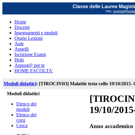
Classe delle Lauree Magistr
Info:
segmed@unipr.
Home
Docenti
Insegnamenti e moduli
Orario Lezioni
Aule
Appelli
Iscrizione Esami
Help
Appost@ per te
HOME FACOLTA'
Moduli didattici
: [TIROCINIO] Malattie testa collo 19/10/2015- 
Moduli didattici
[TIROCINIO
Elenco dei
19/10/2015
moduli
Elenco dei
corsi
Cerca
Anno accademico 