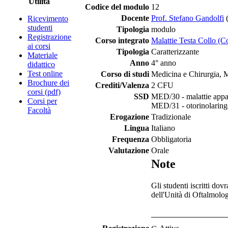
Utilità
Codice del modulo
12
Docente
Prof. Stefano Gandolfi
Ricevimento
studenti
Tipologia
modulo
Registrazione
Corso integrato
Malattie Testa Collo (C
ai corsi
Tipologia
Caratterizzante
Materiale
Anno
4° anno
didattico
Test online
Corso di studi
Medicina e Chirurgia, 
Brochure dei
Crediti/Valenza
2 CFU
corsi (pdf)
SSD
MED/30 - malattie appa
Corsi per
MED/31 - otorinolaringo
Facoltà
Erogazione
Tradizionale
Lingua
Italiano
Frequenza
Obbligatoria
Valutazione
Orale
Note
Gli studenti iscritti dov
dell'Unità di Oftalmolo