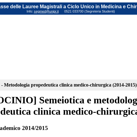
sse delle Lauree Magistrali a Ciclo Unico in Medicina e Chi
Info:
segmed@unipr.it
0521 033700 (Segreteria Studenti)
 - Metodologia propedeutica clinica medico-chirurgica (2014-2015)
CINIO] Semeiotica e metodologia
deutica clinica medico-chirurgic
ademico 2014/2015