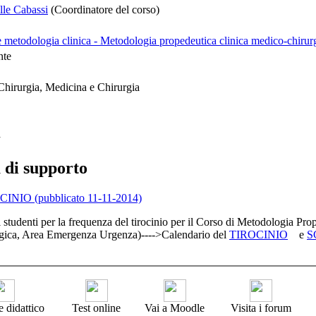
lle Cabassi
(Coordinatore del corso)
 metodologia clinica - Metodologia propedeutica clinica medico-chirur
nte
Chirurgia, Medicina e Chirurgia
a
à di supporto
INIO (pubblicato 11-11-2014)
 studenti per la frequenza del tirocinio per il Corso di Metodologia P
gica, Area Emergenza Urgenza)---->Calendario del
TIROCINIO
e
S
e didattico
Test online
Vai a Moodle
Visita i forum