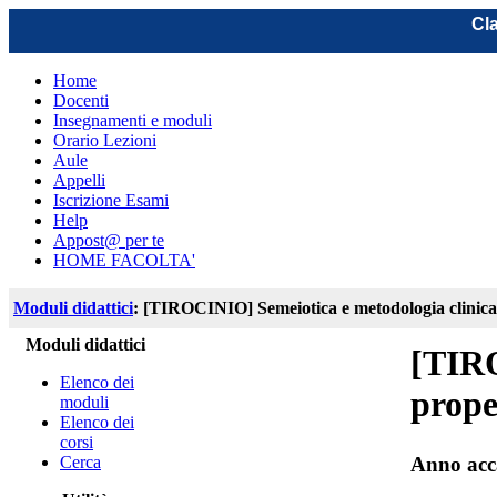
Cla
Home
Docenti
Insegnamenti e moduli
Orario Lezioni
Aule
Appelli
Iscrizione Esami
Help
Appost@ per te
HOME FACOLTA'
Moduli didattici
: [TIROCINIO] Semeiotica e metodologia clinica
Moduli didattici
[TIRO
Elenco dei
prope
moduli
Elenco dei
corsi
Cerca
Anno acc