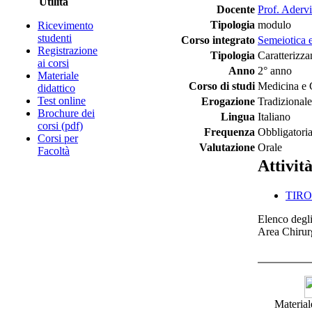
Utilità
Docente
Prof. Adervi
Tipologia
modulo
Ricevimento
studenti
Corso integrato
Semeiotica e
Registrazione
Tipologia
Caratterizza
ai corsi
Anno
2° anno
Materiale
Corso di studi
Medicina e 
didattico
Test online
Erogazione
Tradizionale
Brochure dei
Lingua
Italiano
corsi (pdf)
Frequenza
Obbligatori
Corsi per
Valutazione
Orale
Facoltà
Attivit
TIROC
Elenco degli
Area Chirur
Material