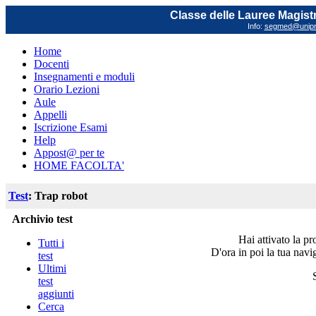
Classe delle Lauree Magistr
Info:
segmed@unipr.
Home
Docenti
Insegnamenti e moduli
Orario Lezioni
Aule
Appelli
Iscrizione Esami
Help
Appost@ per te
HOME FACOLTA'
Test
: Trap robot
Archivio test
Hai attivato la p
Tutti i
D'ora in poi la tua navig
test
Ultimi
test
aggiunti
Cerca