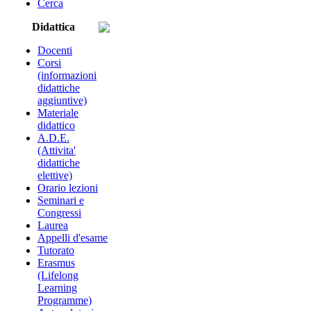
Cerca
Didattica
Docenti
Corsi
(informazioni
didattiche
aggiuntive)
Materiale
didattico
A.D.E.
(Attivita'
didattiche
elettive)
Orario lezioni
Seminari e
Congressi
Laurea
Appelli d'esame
Tutorato
Erasmus
(Lifelong
Learning
Programme)