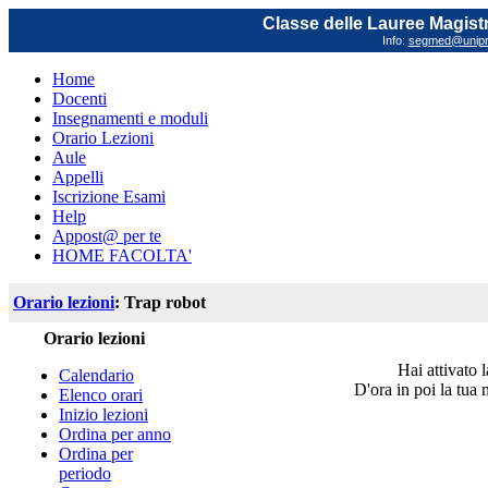
Classe delle Lauree Magistr
Info:
segmed@unipr.
Home
Docenti
Insegnamenti e moduli
Orario Lezioni
Aule
Appelli
Iscrizione Esami
Help
Appost@ per te
HOME FACOLTA'
Orario lezioni
: Trap robot
Orario lezioni
Hai attivato 
Calendario
D'ora in poi la tua 
Elenco orari
Inizio lezioni
Ordina per anno
Ordina per
periodo