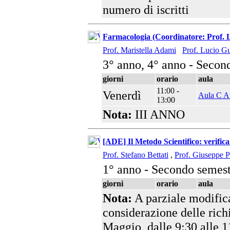
numero di iscritti
Farmacologia (Coordinatore: Prof. 
Prof. Maristella Adami
Prof. Lucio G
3° anno, 4° anno - Secon
giorni
orario
aula
11:00 -
Venerdì
Aula C Au
13:00
Nota:
III ANNO
[ADE] Il Metodo Scientifico: verifica 
Prof. Stefano Bettati
,
Prof. Giuseppe P
1° anno - Secondo semest
giorni
orario
aula
Nota:
A parziale modifica 
considerazione delle richi
Maggio, dalle 9:30 alle 11