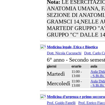
Nota:
LE ESERCITAZIO
ANATOMIA UMANA, F
SEZIONE DI ANATOM
GRAMSCI 14,NELLE A
MARTEDI' GRUPPO "A"
GRUPPO "C" DALLE 14.
Medicina legale, Etica e Bioetica
Dott. Nicola Cucurachi
Dott. Carlo C
6° anno - Secondo semest
giorni
orario
aula
11:00 -
Aula Dida
Martedì
13:00
- S.Bi.Bi.
11:00 -
Aula Dida
Mercoledì
13:00
- S.Bi.Bi.
Medicina d'urgenza e primo soccors
Prof. Guido Fanelli
Prof. Enrico Fiac