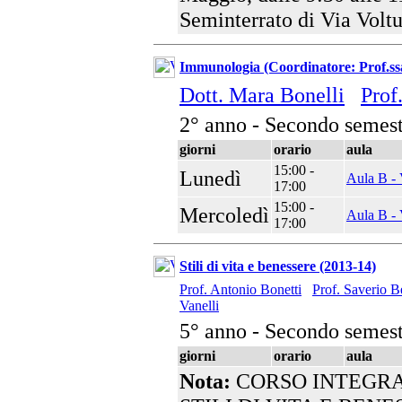
Seminterrato di Via Voltu
Immunologia (Coordinatore: Prof.ss
Dott. Mara Bonelli
Prof
2° anno - Secondo semest
giorni
orario
aula
15:00 -
Lunedì
Aula B - 
17:00
15:00 -
Mercoledì
Aula B - 
17:00
Stili di vita e benessere (2013-14)
Prof. Antonio Bonetti
Prof. Saverio B
Vanelli
5° anno - Secondo semest
giorni
orario
aula
Nota:
CORSO INTEGRA