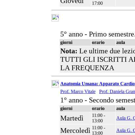
Giovedì
17:00
5° anno - Primo semestre
giorni
orario
aula
Nota:
Le ultime due lezio
TUTTI GLI ISCRITTI
LA FREQUENZA
Anatomia Umana: Apparato Cardiova
Prof. Marco Vitale
Prof. Daniela Gran
1° anno - Secondo semest
giorni
orario
aula
11:00 -
Martedì
Aula G. C
13:00
11:00 -
Mercoledì
Aula G. C
13:00