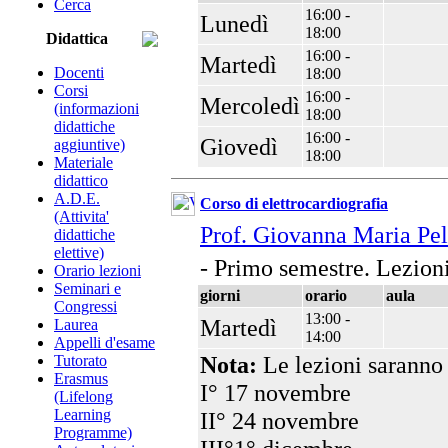
Cerca
16:00 -
Lunedì
18:00
Didattica
16:00 -
Martedì
Docenti
18:00
Corsi
16:00 -
Mercoledì
(informazioni
18:00
didattiche
16:00 -
Giovedì
aggiuntive)
18:00
Materiale
didattico
A.D.E.
Corso di elettrocardiografia
(Attivita'
Prof. Giovanna Maria Pe
didattiche
elettive)
- Primo semestre. Lezion
Orario lezioni
Seminari e
giorni
orario
aula
Congressi
13:00 -
Martedì
Laurea
14:00
Appelli d'esame
Nota:
Le lezioni saranno 
Tutorato
Erasmus
I° 17 novembre
(Lifelong
Learning
II° 24 novembre
Programme)