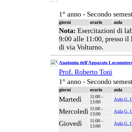
1° anno - Secondo semest
giorni
orario
aula
Nota:
Esercitazioni di la
9:00 alle 11:00, presso il
di via Volturno.
Anatomia dell'Apparato Locomotore
Prof. Roberto Toni
1° anno - Secondo semest
giorni
orario
aula
11:00 -
Martedì
Aula G. C
13:00
11:00 -
Mercoledì
Aula G. C
13:00
11:00 -
Giovedì
Aula G. C
13:00