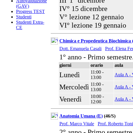
III°1° dicembre
Autovalutazione
(GAV)
IV° 15 dicembre
Progress TEST
V° lezione 12 gennaio
Studenti
Studenti Extra-
VI° lezione 19 gennaio
CE
Chimica e Propedeutica Biochimica (
Dott. Emanuela Casali
Prof. Elena Fer
1° anno - Primo semestre
giorni
orario
aula
11:00 -
Lunedì
Aula A - 
13:00
11:00 -
Mercoledì
Aula A - 
13:00
10:00 -
Venerdì
Aula A - 
12:00
Anatomia Umana (E)
(46/S)
Prof. Marco Vitale
Prof. Roberto Toni
2° anno - Primo semestre