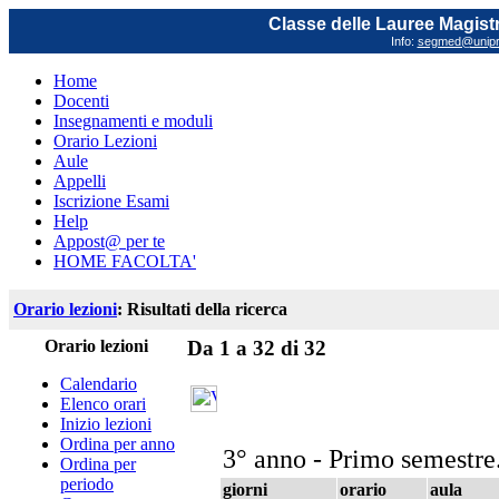
Classe delle Lauree Magistr
Info:
segmed@unipr.
Home
Docenti
Insegnamenti e moduli
Orario Lezioni
Aule
Appelli
Iscrizione Esami
Help
Appost@ per te
HOME FACOLTA'
Orario lezioni
: Risultati della ricerca
Orario lezioni
Da 1 a 32 di 32
Calendario
Elenco orari
Inizio lezioni
Ordina per anno
3° anno - Primo semestre
Ordina per
periodo
giorni
orario
aula