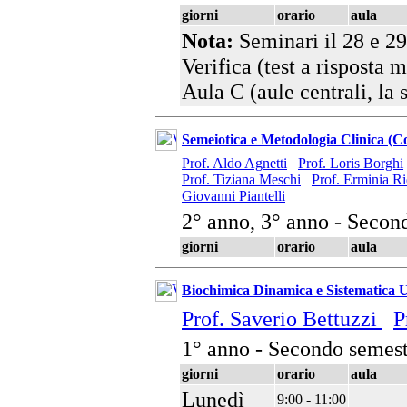
giorni
orario
aula
Nota:
Seminari il 28 e 2
Verifica (test a risposta m
Aula C (aule centrali, la 
Semeiotica e Metodologia Clinica (C
Prof. Aldo Agnetti
Prof. Loris Borghi
Prof. Tiziana Meschi
Prof. Erminia R
Giovanni Piantelli
2° anno, 3° anno - Secon
giorni
orario
aula
Biochimica Dinamica e Sistematica 
Prof. Saverio Bettuzzi
P
1° anno - Secondo semest
giorni
orario
aula
Lunedì
9:00 - 11:00