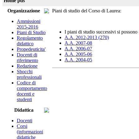
Home pds
Organizzazione
Piani di studio del Corso di Laurea:
Ammissioni
2015-2016
I piani di studio successivi si possono 
Piani di Studio
A.A. 2012-2013 (270)
Regolamento
A.A. 2007-08
didattico
A.A. 2006-07
Propedeuticita'
A.A. 2005-06
Docenti di
A.A. 2004-05
riferimento
Redazione
Sbocchi
professionali
Codice di
comportamento
docenti e
studenti
Didattica
Docenti
Corsi
(informazioni
didattiche