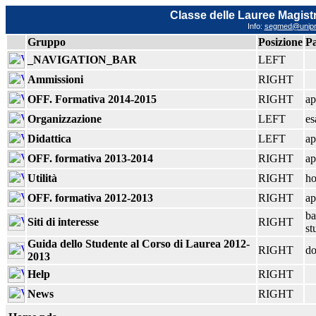
Classe delle Lauree Magistr
Info:
segmed@unipr.
Gruppo
Posizione
P
_NAVIGATION_BAR
LEFT
Ammissioni
RIGHT
OFF. Formativa 2014-2015
RIGHT
ap
Organizzazione
LEFT
es
Didattica
LEFT
ap
OFF. formativa 2013-2014
RIGHT
ap
Utilità
RIGHT
h
OFF. formativa 2012-2013
RIGHT
ap
ba
Siti di interesse
RIGHT
st
Guida dello Studente al Corso di Laurea 2012-
RIGHT
do
2013
Help
RIGHT
News
RIGHT