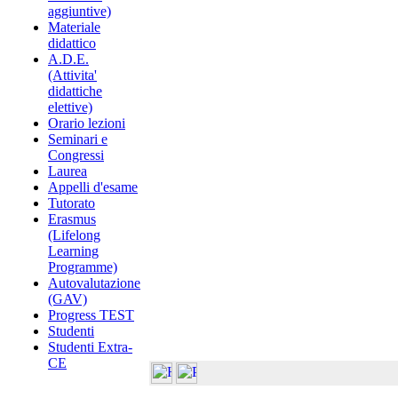
aggiuntive)
Materiale
didattico
A.D.E.
(Attivita'
didattiche
elettive)
Orario lezioni
Seminari e
Congressi
Laurea
Appelli d'esame
Tutorato
Erasmus
(Lifelong
Learning
Programme)
Autovalutazione
(GAV)
Progress TEST
Studenti
Studenti Extra-
CE